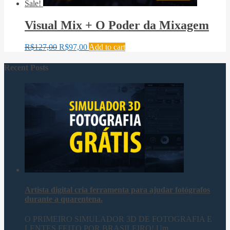
Sale!
Visual Mix + O Poder da Mixagem
R$
127,00
R$
97,00
Add to cart
Recent Posts
Artista digital cria ferramenta para ajudar fotógrafos
durante a quarentena.
O PRIMEIRO SIMULADOR 3D DE FOTOGRAFIA E
LENTES FEITO POR BRASILEIRO! Um ...