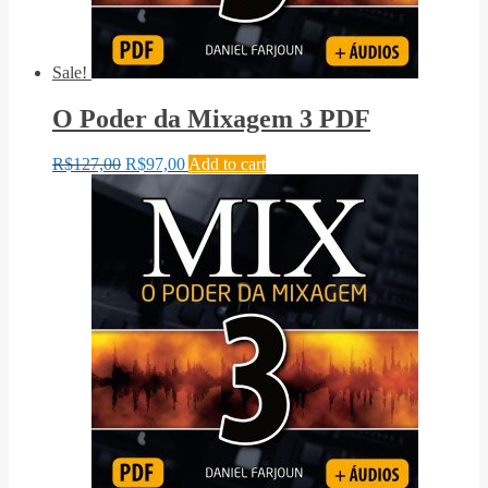
Sale!
O Poder da Mixagem 3 PDF
R$
127,00
R$
97,00
Add to cart