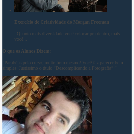
Exercício de Criatividade do Morgan Freeman
Quanto mais diversidade você colocar pra dentro, mais
você...
O que os Alunos Dizem:
“Parabéns pelo curso, muito bom mesmo! Você faz parecer bem
simples. Justíssimo o título “Descomplicando a Fotografia”.”