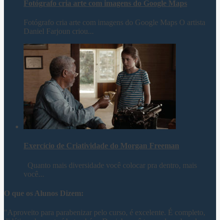
Fotógrafo cria arte com imagens do Google Maps
Fotógrafo cria arte com imagens do Google Maps O artista
Daniel Farjoun criou...
Exercício de Criatividade do Morgan Freeman
Quanto mais diversidade você colocar pra dentro, mais
você...
O que os Alunos Dizem:
"Aproveito para parabenizar pelo curso, é excelente. É completo,