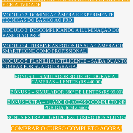
E CRIATIVIDADE
MODULO 2: DOMINE A CÂMERA E EXPERIMENTE
TÉCNICAS DO BÁSICO AO PRO!
MODULO 3: DESCOMPLICANDO A ILUMINAÇÃO DO
BÁSICO AO PRO!
MODULO 4: TURBINE AS FOTOS DA SUA CÂMERA OU
SMARTPHONE COMO PROFISSIONAL!
MODULO 5: PLANILHA INTELIGENTE – SAIBA QUANTO
COBRAR POR SUA FOTOGRAFIA.
BÔNUS 1 – SIMULADOR 3D DE FOTOGRAFIA –
CÂMERAS – LENTES
(R$ 440,00)
BÔNUS 2 – SIMULADOR 360º DE LENTES
(R$ 99,00)
BÔNUS EXTRA – +1 ANO DE ACESSO COMPLETO 24h
POR DIA (total 2 anos)
BÔNUS EXTRA 2 – GRUPO EXCLUSIVO DOS ALUNOS
COMPRAR O CURSO COMPLETO AGORA!