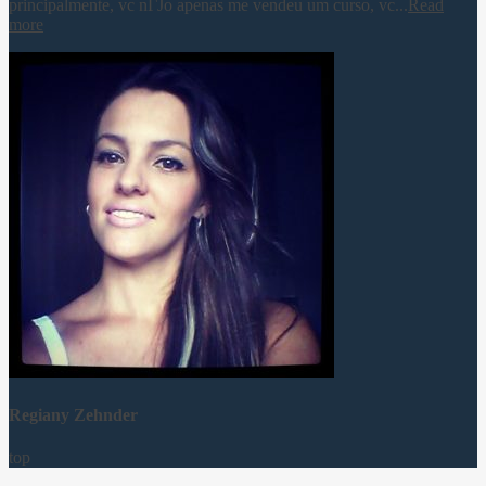
principalmente, vc nГЈo apenas me vendeu um curso, vc...
Read
more
Regiany Zehnder
top