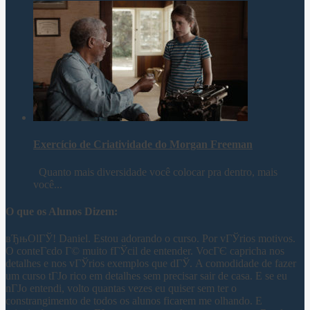
Exercício de Criatividade do Morgan Freeman
Quanto mais diversidade você colocar pra dentro, mais
você...
O que os Alunos Dizem:
вЂњOlГЎ! Daniel. Estou adorando o curso. Por vГЎrios motivos.
O conteГєdo Г© muito fГЎcil de entender. VocГЄ capricha nos
detalhes e nos vГЎrios exemplos que dГЎ. A comodidade de fazer
um curso tГЈo rico em detalhes sem precisar sair de casa. E se eu
nГЈo entendi, volto quantas vezes eu quiser sem ter o
constrangimento de todos os alunos ficarem me olhando. E