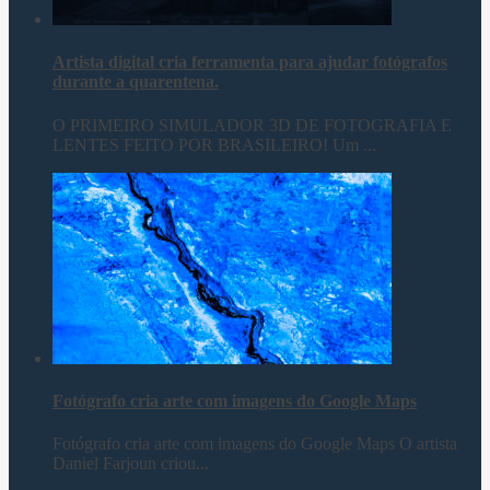
Artista digital cria ferramenta para ajudar fotógrafos
durante a quarentena.
O PRIMEIRO SIMULADOR 3D DE FOTOGRAFIA E
LENTES FEITO POR BRASILEIRO! Um ...
Fotógrafo cria arte com imagens do Google Maps
Fotógrafo cria arte com imagens do Google Maps O artista
Daniel Farjoun criou...