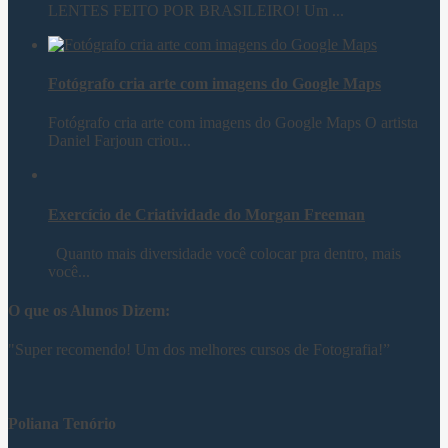
LENTES FEITO POR BRASILEIRO! Um ...
Fotógrafo cria arte com imagens do Google Maps
Fotógrafo cria arte com imagens do Google Maps O artista
Daniel Farjoun criou...
Exercício de Criatividade do Morgan Freeman
Quanto mais diversidade você colocar pra dentro, mais
você...
O que os Alunos Dizem:
"Super recomendo! Um dos melhores cursos de Fotografia!”
Poliana Tenório