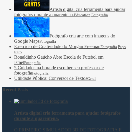
Artista digital cria ferramenta para ajudar
fotógrafos durante a quarentena.
Education
Fotografia
Fotógrafo cria arte com imagens do
Google Maps
Fotografia
Exercício de Criatividade do Morgan Freeman
Fotografia
Papo
Reto
Ronaldinho Gaúcho Abre Escola de Futebol em
Israel
Fotografia
5 Cuidados na hora de escolher seu professor de
fotografia
Fotografia
Utilidade Pública: Conversor de Textos
Geral
Recent Posts
Artista digital cria ferramenta para ajudar fotógrafos
durante a quarentena.
O PRIMEIRO SIMULADOR 3D DE FOTOGRAFIA E